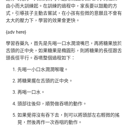
由小而大訓練起。
在訓練的過程中，家長要以鼓勵的方
式，引導孩子主動去嘗試，
在小孩有些微的意願且不會有
太大的壓力下，學習的效果會更快。
{adv here}
學習吞藥丸，首先是先喝一口水潤滑嘴巴，
再將糖果放於
舌頭的正中央，如果糖果是橢圓形，
則將糖果的長徑跟舌
頭長徑平行。吞嚥整個過程如下：
先喝一小口水潤潤喉嚨。
將糖果擺在舌頭的正中央。
再喝一口水。
頭部往後仰，順勢做吞嚥的動作。
如果覺得沒有吞下去，則可以將頭部左右輕微的搖
晃，
然後再作一次吞咽的動作。