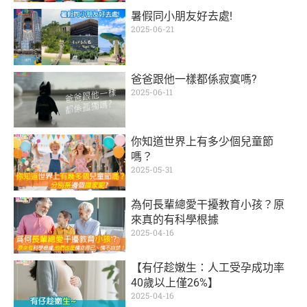
暑假同小朋友好去處!
2025-06-21
爸爸跟他一樣都係寂寞嗎?
2025-06-11
你知道世界上有多少個兒童節
嗎？
2025-05-31
為何長輩總愛干擾教育小孩？原
來真的有科學根據
2025-04-16
【有仔趁嫩生：人工受孕成功率
40歲以上僅26%】
2025-04-16