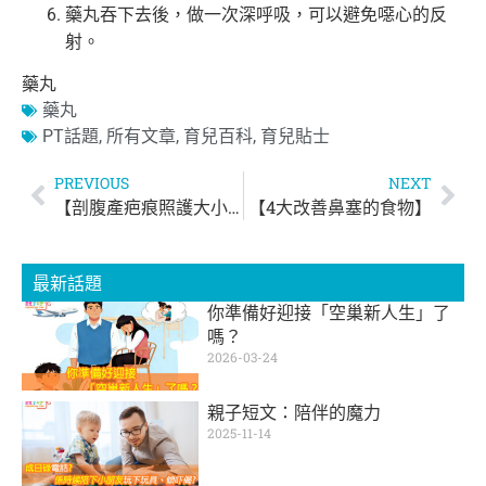
藥丸吞下去後，做一次深呼吸，可以避免噁心的反
射。
藥丸
藥丸
PT話題
,
所有文章
,
育兒百科
,
育兒貼士
PREVIOUS
NEXT
【剖腹產疤痕照護大小事】
【4大改善鼻塞的食物】
最新話題
你準備好迎接「空巢新人生」了
嗎？
2026-03-24
親子短文：陪伴的魔力
2025-11-14