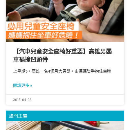
【汽車兒童安全座椅好重要】高雄男嬰
車禍撞凹頭骨
上星期5，高雄一名4個月大男嬰，由媽媽雙手抱住坐喺
閱讀更多 »
2018-04-03
熱門主題