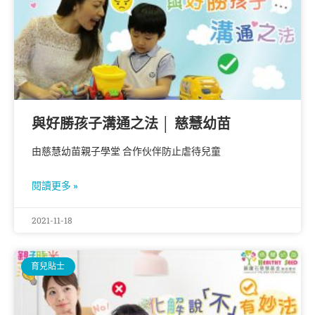
與好勝孩子溝通之法 │ 慈慧幼苗
由慈慧幼苗親子學堂 合作伙伴防止虐待兒童
閱讀更多 »
2021-11-18
育兒貼士