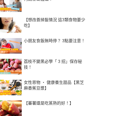
【想改善掉髮情況 這3類食物要少
吃】
小朋友食飯無時停？ 3點要注意！
荔枝不變黑必學「 3 招」保存秘
技！
女性恩物 ‧ 健康養生甜品【黑芝
麻香蕉豆漿】
【蕃薯還是吃蒸熟的好！】