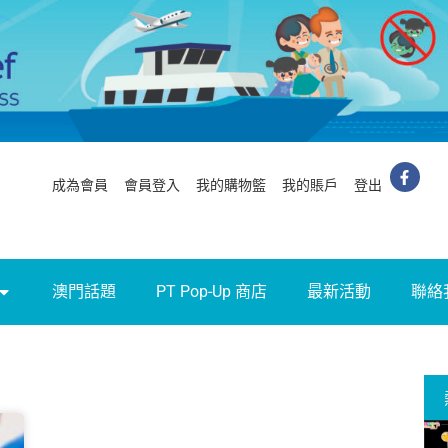
成為會員
會員登入
我的購物籃
我的賬戶
登出
澳門話題
PT Pop-Up 商店
最新活動
聯絡