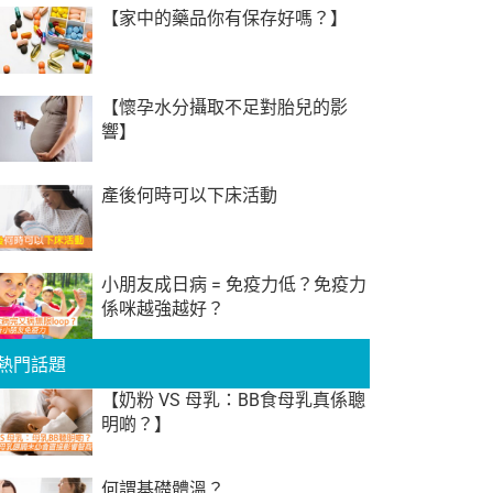
【家中的藥品你有保存好嗎？】
【懷孕水分攝取不足對胎兒的影
響】
產後何時可以下床活動
小朋友成日病 = 免疫力低？免疫力
係咪越強越好？
熱門話題
【奶粉 VS 母乳：BB食母乳真係聰
明啲？】
何謂基礎體溫？