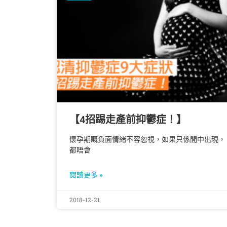
【4招踢走產前抑鬱症！】
懷孕期嘅負面情緒不容忽視，如果只係間中出現，
都唔會
閱讀更多 »
2018-12-21