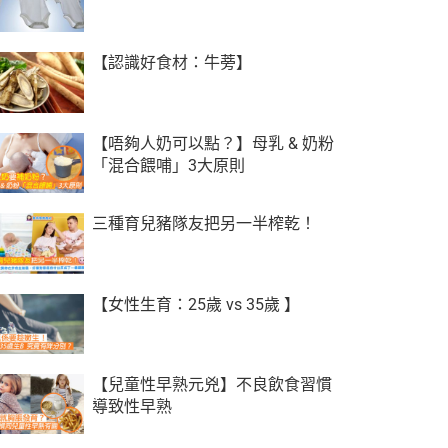
【認識好食材：牛蒡】
【唔夠人奶可以點？】母乳 & 奶粉
「混合餵哺」3大原則
三種育兒豬隊友把另一半榨乾！
【女性生育：25歲 vs 35歲 】
【兒童性早熟元兇】不良飲食習慣
導致性早熟