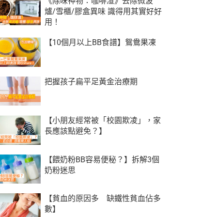
《除味神物：咖啡渣》去除微波
爐/雪櫃/膠盒異味 識得用其實好好
用！
【10個月以上BB食譜】鴛鴦果凍
把握孩子扁平足黃金治療期
【小朋友經常被「校園欺凌」，家
長應該點避免？】
【餵奶粉BB容易便秘？】拆解3個
奶粉迷思
【貧血的原因多 缺鐵性貧血佔多
數】