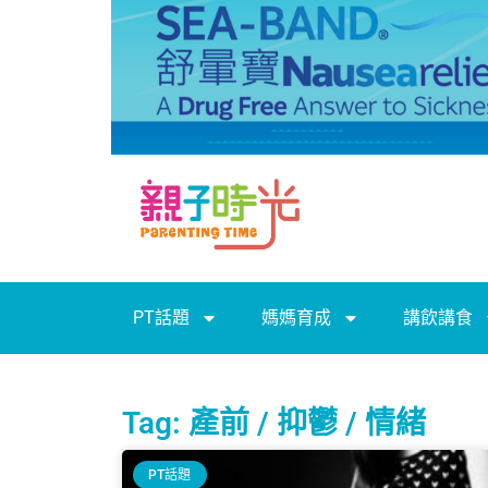
PT話題
媽媽育成
講飲講食
Tag: 產前 / 抑鬱 / 情緒
PT話題