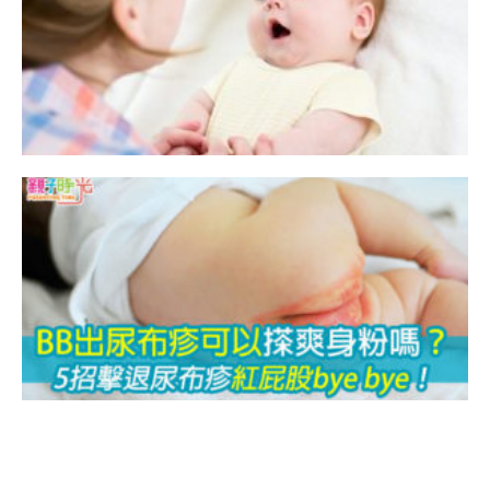
B
股
b