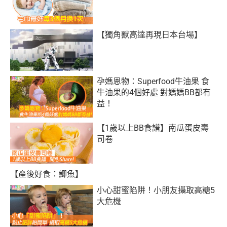
【獨角獸高達再現日本台場】
孕媽恩物：Superfood牛油果 食
牛油果的4個好處 對媽媽BB都有
益！
【1歲以上BB食譜】南瓜蛋皮壽
司卷
【產後好食：鯽魚】
小心甜蜜陷阱！小朋友攝取高糖5
大危機