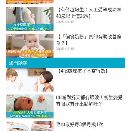
【有仔趁嫩生：人工受孕成功率
40歲以上僅26%】
2025-04-16
【「偏食奶粉」真的有助改善偏
食？】
2025-04-15
熱門話題
【4招處理孩子不當行為】
BB喊到拆天都冇眼淚！初生嬰兒
冇眼淚冇汗出點解嘅？
毛巾最好每3個月換1次