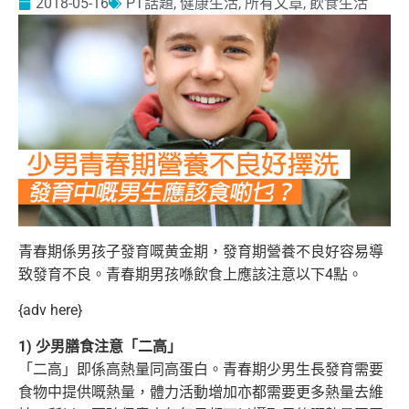
2018-05-16
PT話題
,
健康生活
,
所有文章
,
飲食生活
青春期係男孩子發育嘅黄金期，發育期營養不良好容易導
致發育不良。青春期男孩喺飲食上應該注意以下4點。
{adv here}
1) 少男膳食注意「二高」
「二高」即係高熱量同高蛋白。青春期少男生長發育需要
食物中提供嘅熱量，體力活動增加亦都需要更多熱量去維