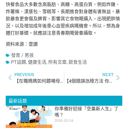
快餐食品大多數含高脂肪、高糖、高蛋白質，例如炸雞、
炸薯條、漢堡包、雪糕等，長期進食對身體有害無益，暴
飲暴食更會傷及脾胃，影響其它
食物嘅攝入，出現肥胖情
況，以及增加成年後患心血管疾病嘅機會。所以，想為身
體打好基礎，就應該注意青春期嘅營養攝取。
資料來源：壹讀
發育 / 男孩
PT話題
,
健康生活
,
所有文章
,
飲食生活
PREVIOUS
NEXT
【在職媽媽如何餵哺母乳？】
【4個錯誤氹睡方法 你中了幾多個？】
最新話題
你準備好迎接「空巢新人生」了
嗎？
2026-03-24