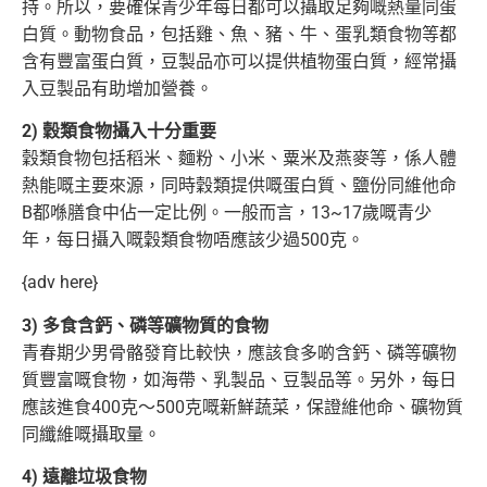
持。所以，要確保青少年每日都可以
攝取足夠嘅熱量同蛋
白質。動物食品，包括雞、魚、豬、牛、蛋乳類食物等都
含有豐富蛋白質，豆製品亦可以提供植物蛋白質，經常攝
入豆製品有
助增加營養。
2) 穀類食物攝入十分重要
穀類食物包括稻米、麵粉、小米、粟米及燕麥等，係人體
熱能嘅主要來源，同時穀類提供嘅蛋白質、鹽份同維他命
B都喺膳食中佔一定比例。
一般而言，13~17歲嘅青少
年，每日攝入嘅穀類食物唔應該少過500克。
{adv here}
3) 多食含鈣、磷等礦物質的食物
青春期少男骨骼發育比較快，應該食多啲含鈣、磷等礦物
質豐富嘅食物，如海帶、乳製品、豆製品等。另外，每日
應該進食400克～500克嘅新鮮蔬菜，
保證維他命、礦物質
同纖維嘅攝取量。
4) 遠離垃圾食物