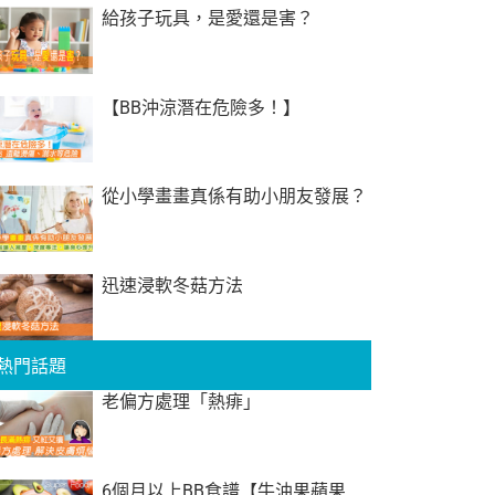
給孩子玩具，是愛還是害？
【BB沖涼潛在危險多！】
從小學畫畫真係有助小朋友發展？
迅速浸軟冬菇方法
熱門話題
老偏方處理「熱痱」
6個月以上BB食譜【牛油果蘋果