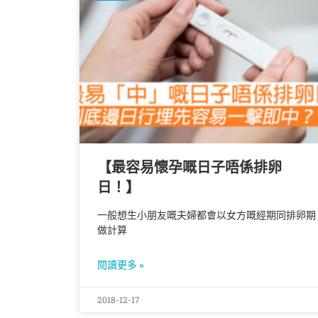
【最容易懷孕嘅日子唔係排卵
日！】
一般想生小朋友嘅夫婦都會以女方嘅經期同排卵期
做計算
閱讀更多 »
2018-12-17