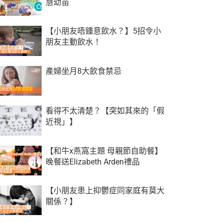
慧幼苗
【小朋友唔鍾意飲水？】5招令小
朋友主動飲水！
產婦坐月8大飲食禁忌
看得不太清楚？【突如其來的「假
近視」】
【和牛x燕窩主題 母親節自助餐】
晚餐送Elizabeth Arden禮品
【小朋友患上抑鬱症同家庭有莫大
關係？】