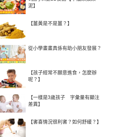
泥】
【薑黃是不是薑？】
從小學畫畫真係有助小朋友發展？
【孩子經常不願意進食，怎麼辦
呢？】
【一樣是3歲孩子 字彙量有顯注
差異】
【害喜情況很利害？如何舒緩？】