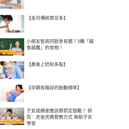
【坐月傳統禁忌多】
小朋友智商同飲食有關？3種「越
食越蠢」的食物！
【產後上奶知多點】
【孕期各階段的胎動頻率】
子女成績差應該懲罰定鼓勵？ 研
究：虎爸虎媽管教方式 無助子女
學習