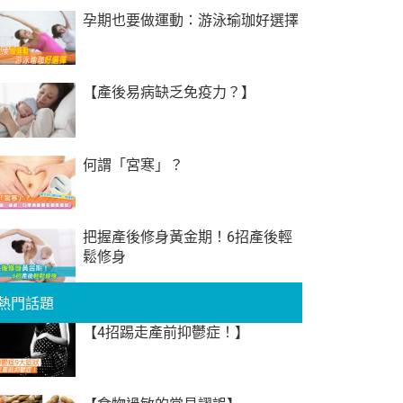
孕期也要做運動：游泳瑜珈好選擇
【產後易病缺乏免疫力？】
何謂「宮寒」？
把握產後修身黃金期！6招產後輕
鬆修身
熱門話題
【4招踢走產前抑鬱症！】