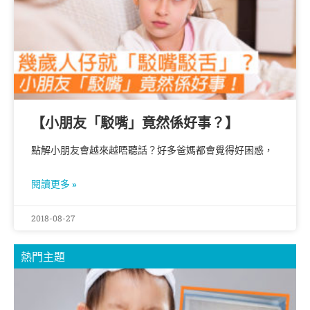
【小朋友「駁嘴」竟然係好事？】
點解小朋友會越來越唔聽話？好多爸媽都會覺得好困惑，
閱讀更多 »
2018-08-27
熱門主題
【