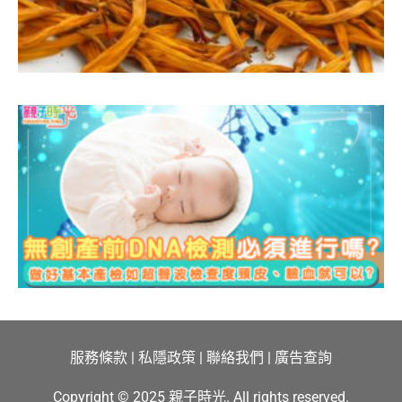
2
D
服務條款
|
私隱政策
|
聯絡我們
|
廣告查詢
Copyright © 2025 親子時光. All rights reserved.