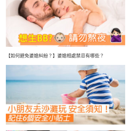
【如何避免婆媳糾紛？】婆媳相處禁忌有哪些？