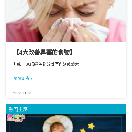
【4大改善鼻塞的食物】
1.蔥 蔥的綠色部分含有β-胡蘿蔔素，
閱讀更多 »
2017-10-17
熱門主題