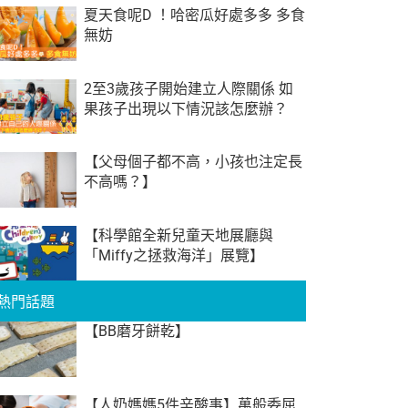
夏天食呢D‬ ！哈密瓜好處多多 多食
無妨
2至3歲孩子開始建立人際關係 如
果孩子出現以下情況該怎麼辦？
【父母個子都不高，小孩也注定長
不高嗎？】
【科學館全新兒童天地展廳與
「Miffy之拯救海洋」展覽】
熱門話題
【BB磨牙餅乾】
【人奶媽媽5件辛酸事】萬般委屈