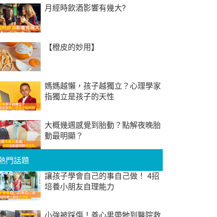
月經時飲酒影響有幾大?
【橙皮的妙用】
媽媽越懶，孩子越獨立？心理學家
指獨立是孩子的天性
大概幾週感覺到胎動？點解夜晚胎
動最明顯？
熱門話題
讓孩子學會自己的事自己做！ 4招
培養小朋友自理能力
小強被踩傷！善心男帶牠到醫院救