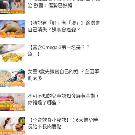
治 獸醫：傷勢已好轉
【胎記有「好」有「壞」】邊啲會
自己消失？邊啲會癌變？
【富含Omega-3第一名是？？
魚！】
女童9歲先識寫自己的姓 ？全因筆
劃太多
不可不知的兒童認知發展黃金期，
你錯過了哪些？
【孕育飲食小秘訣】：6大懷孕時
長胎不長肉要點