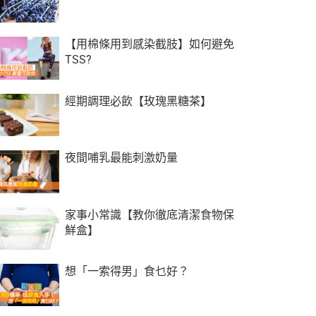
【用棉條用到感染截肢】如何避免
TSS?
經期調理必飲【玫瑰黑糖茶】
夜間哺乳最能刺激奶量
家事小常識【教你徹底清潔食物保
鮮盒】
想「一索得男」食乜好？