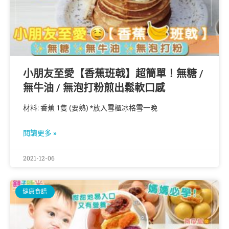
小朋友至愛【香蕉班戟】超簡單！無糖 /
無牛油 / 無泡打粉煎出鬆軟口感
材料: 香蕉 1隻 (要熟) *放入雪櫃冰格雪一晚
閱讀更多 »
2021-12-06
健康食譜