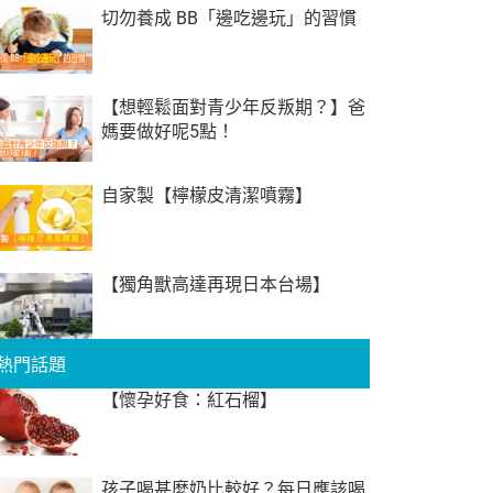
切勿養成 BB「邊吃邊玩」的習慣
【想輕鬆面對青少年反叛期？】爸
媽要做好呢5點！
自家製【檸檬皮清潔噴霧】
【獨角獸高達再現日本台場】
熱門話題
【懷孕好食：紅石榴】
孩子喝甚麼奶比較好？每日應該喝