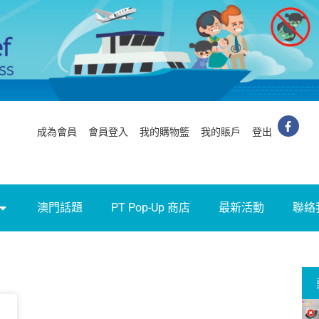
成為會員
會員登入
我的購物籃
我的賬戶
登出
澳門話題
PT Pop-Up 商店
最新活動
聯絡