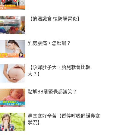
【適溫識食 慎防腸胃炎】
乳房脹痛，怎麼辦？
【孕婦肚子大，胎兒就會比較
大？】
點解BB瞓緊覺都識笑？
鼻塞塞好辛苦【暫停呼吸舒緩鼻塞
狀況】